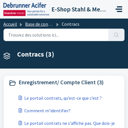
Passer au contenu principal
E-Shop Stahl & Metalle
Accueil
Base de connaissances
Contracs
Contracs (3)
Enregistrement/ Compte Client (3)
Le portail contrats, qu’est-ce que c’est ?
Comment m’identifier?
Le portail contrats ne s’affiche pas. Que dois-je