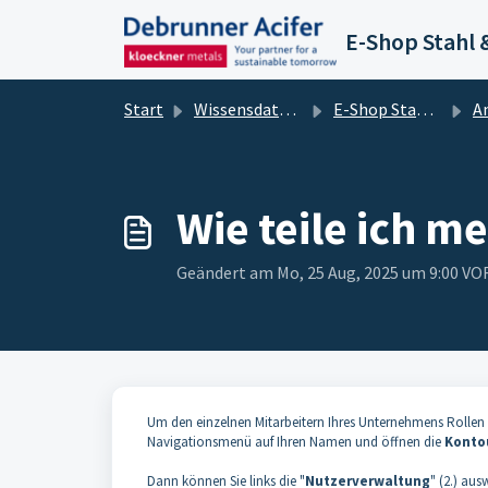
Zum hauptsächlichen Inhalt gehen
E-Shop Stahl 
Start
Wissensdatenbank
E-Shop Stahl & Metalle
Anm
Wie teile ich m
Geändert am Mo, 25 Aug, 2025 um 9:00 
Um den einzelnen Mitarbeitern Ihres Unternehmens Rollen 
Navigationsmenü auf Ihren Namen und öffnen die
Konto
Dann können Sie links die "
Nutzerverwaltung
" (2.) au