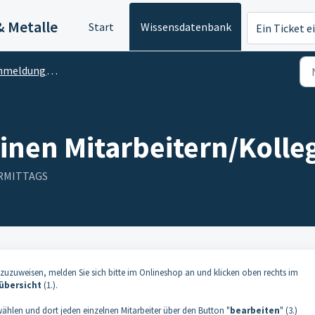
& Metalle
Start
Wissensdatenbank
Ein Ticket e
eldung/ Kundenkonto
einen Mitarbeitern/Kolle
VORMITTAGS
zuzuweisen, melden Sie sich bitte im Onlineshop an und klicken oben rechts im
übersicht
(1.).
swählen und dort jeden einzelnen Mitarbeiter über den Button "
bearbeiten
" (3.)