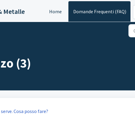
& Metalle
Home
Domande Frequenti (FAQ)
zo (3)
 serve. Cosa posso fare?