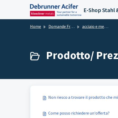
Salta al contenuto principale
E-Shop Stahl 
Home
Domande Frequenti (FAQ)
acciaio e metallo E-Shop
Prodotto/ Prez
Non riesco a trovare il prodotto che mi
Come posso richiedere un'offerta?