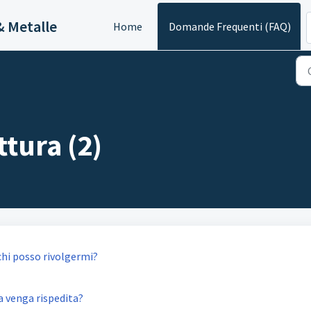
& Metalle
Home
Domande Frequenti (FAQ)
tura (2)
chi posso rivolgermi?
a venga rispedita?