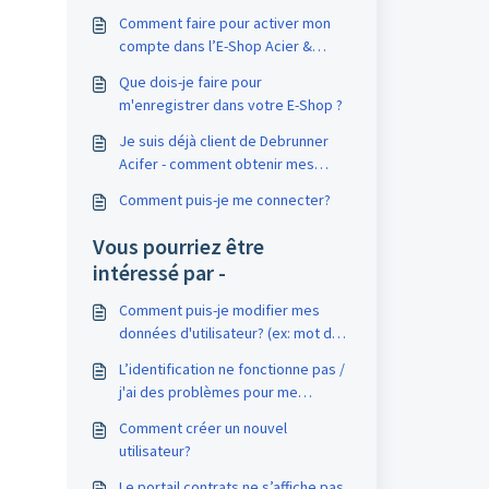
Comment faire pour activer mon
compte dans l’E-Shop Acier &
métaux ?
Que dois-je faire pour
m'enregistrer dans votre E-Shop ?
Je suis déjà client de Debrunner
Acifer - comment obtenir mes
données utilisateur pour l’E-Shop ?
Comment puis-je me connecter?
Vous pourriez être
intéressé par -
Comment puis-je modifier mes
données d'utilisateur? (ex: mot de
passe)
L’identification ne fonctionne pas /
j'ai des problèmes pour me
connecter. Que faire ?
Comment créer un nouvel
utilisateur?
Le portail contrats ne s’affiche pas.