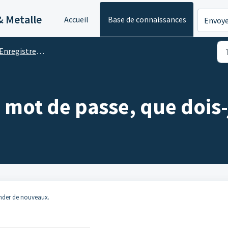
& Metalle
Accueil
Base de connaissances
Envoye
Enregistrement/ Compte Client
 mot de passe, que dois-j
ander de nouveaux.